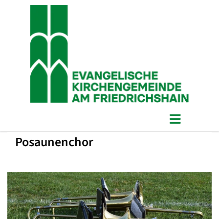
Posaunenchor