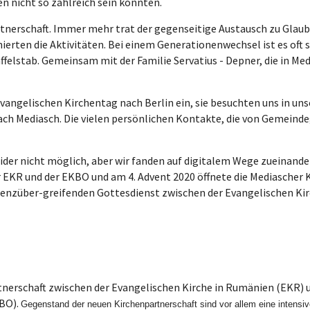
 nicht so zahlreich sein konnten.
Partnerschaft. Immer mehr trat der gegenseitige Austausch zu Glau
nierten die Aktivitäten. Bei einem Generationenwechsel ist es oft 
stab. Gemeinsam mit der Familie Servatius - Depner, die in Medias
vangelischen Kirchentag nach Berlin ein, sie besuchten uns in un
ch Mediasch. Die vielen persönlichen Kontakte, die von Gemeinde
ider nicht möglich, aber wir fanden auf digitalem Wege zueinander
 EKR und der EKBO und am 4. Advent 2020 öffnete die Mediascher 
renzüber-greifenden Gottesdienst zwischen der Evangelischen Kir
tnerschaft zwischen der Evangelischen Kirche in Rumänien (EKR) u
KBO).
Gegenstand der neuen Kirchenpartnerschaft sind vor allem eine intens