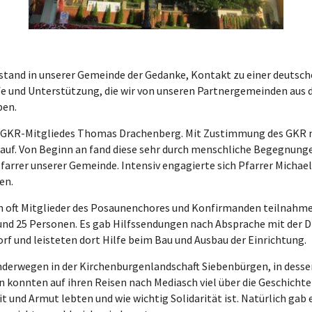
ntstand in unserer Gemeinde der Gedanke, Kontakt zu einer deut
fe und Unterstützung, die wir von unseren Partnergemeinden aus 
ben.
gen GKR-Mitgliedes Thomas Drachenberg. Mit Zustimmung des GKR
auf. Von Beginn an fand diese sehr durch menschliche Begegnung
rrer unserer Gemeinde. Intensiv engagierte sich Pfarrer Michael P
en.
nen oft Mitglieder des Posaunenchores und Konfirmanden teilnahm
und 25 Personen. Es gab Hilfssendungen nach Absprache mit der D
rf und leisteten dort Hilfe beim Bau und Ausbau der Einrichtung.
nderwegen in der Kirchenburgenlandschaft Siebenbürgen, in desse
konnten auf ihren Reisen nach Mediasch viel über die Geschichte
it und Armut lebten und wie wichtig Solidarität ist. Natürlich gab