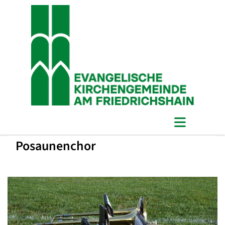
Posaunenchor