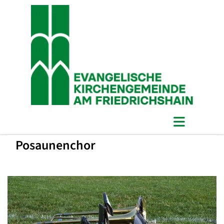
Posaunenchor